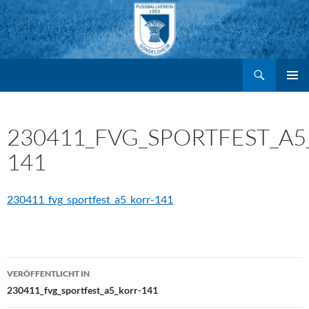
Suchen
FV Gondelsheim e.V.
Zum
PRIMÄR
MENÜ
Inhalt
230411_FVG_SPORTFEST_A5
141
springen
230411_fvg_sportfest_a5_korr-141
Beitragsnavigation
VERÖFFENTLICHT IN
230411_fvg_sportfest_a5_korr-141