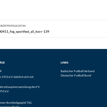
eitragsnavigation
ERÖFFENTLICHT IN
30411_fvg_sportfest_a5_korr-139
RÄGE
LINKS
ll
Badischer Fußball Verband
Deutscher Fußball Bund
1953 e.V. belohnt sich mit
Jahreshauptversammlung des FV
53 e.V.
men-Bundesligaspiel TSG
en Union Berlin