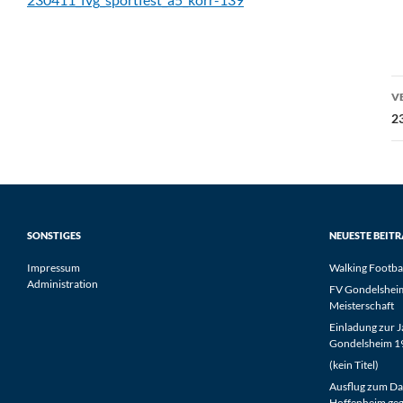
B
V
2
SONSTIGES
NEUESTE BEIT
Impressum
Walking Footba
Administration
FV Gondelsheim 
Meisterschaft
Einladung zur 
Gondelsheim 19
(kein Titel)
Ausflug zum Da
Hoffenheim geg