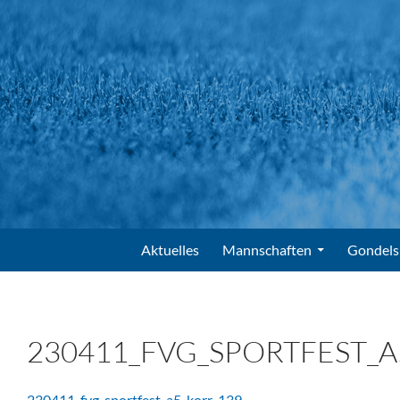
Suchen
FV Gondelsheim e.V.
Zum Inhalt springen
Aktuelles
Mannschaften
Gondels
230411_FVG_SPORTFEST_A
230411_fvg_sportfest_a5_korr-139