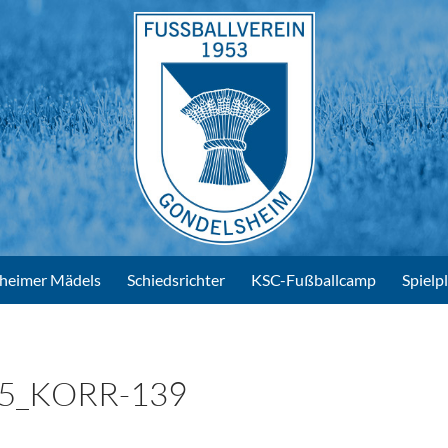
heimer Mädels
Schiedsrichter
KSC-Fußballcamp
Spielp
5_KORR-139