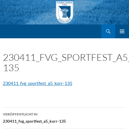
Suchen
FV Gondelsheim e.V.
Zum
PRIMÄR
MENÜ
Inhalt
230411_FVG_SPORTFEST_A5
135
springen
230411_fvg_sportfest_a5_korr-135
Beitragsnavigation
VERÖFFENTLICHT IN
230411_fvg_sportfest_a5_korr-135