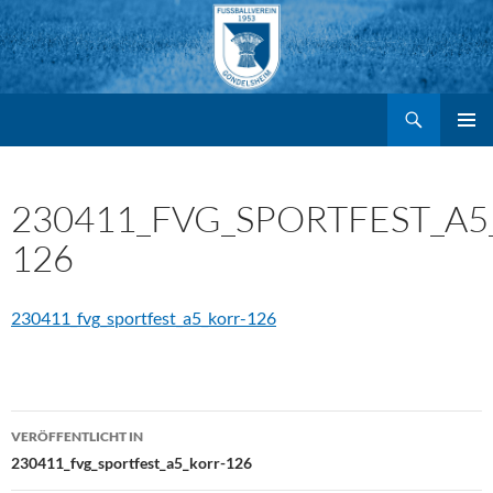
Suchen
FV Gondelsheim e.V.
Zum
PRIMÄR
MENÜ
Inhalt
230411_FVG_SPORTFEST_A5
126
springen
230411_fvg_sportfest_a5_korr-126
Beitragsnavigation
VERÖFFENTLICHT IN
230411_fvg_sportfest_a5_korr-126