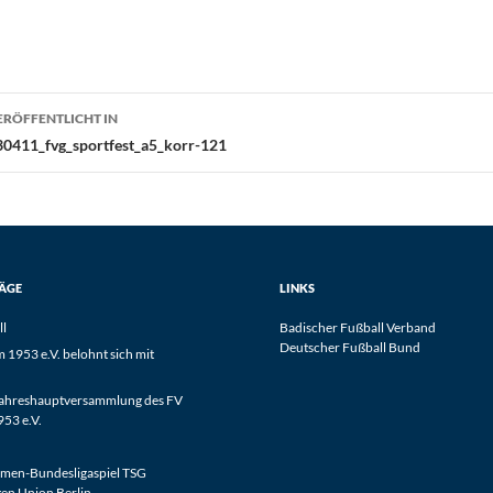
eitragsnavigation
ERÖFFENTLICHT IN
30411_fvg_sportfest_a5_korr-121
RÄGE
LINKS
ll
Badischer Fußball Verband
Deutscher Fußball Bund
1953 e.V. belohnt sich mit
Jahreshauptversammlung des FV
53 e.V.
men-Bundesligaspiel TSG
en Union Berlin