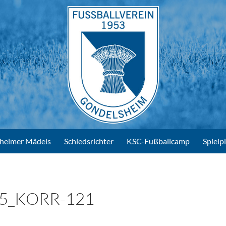
heimer Mädels
Schiedsrichter
KSC-Fußballcamp
Spielp
5_KORR-121