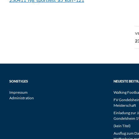
B
V
2
SONSTIGES
NEUESTE BEIT
Impressum
Walking Footba
Administration
FV Gondelsheim 
Meisterschaft
Einladung zur 
Gondelsheim 19
(kein Titel)
Ausflug zum Da
Hoffenheim geg