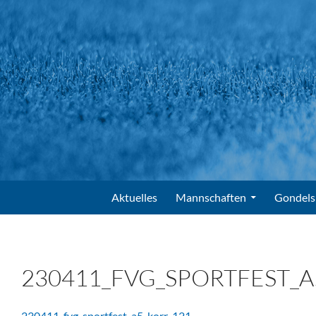
Suchen
FV Gondelsheim e.V.
Zum Inhalt springen
Aktuelles
Mannschaften
Gondels
230411_FVG_SPORTFEST_A
230411_fvg_sportfest_a5_korr-121