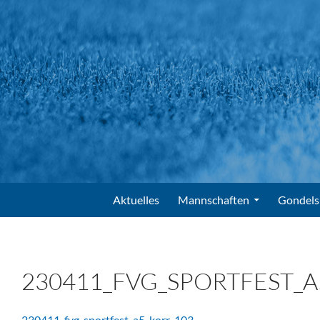
Suchen
FV Gondelsheim e.V.
Zum Inhalt springen
Aktuelles
Mannschaften
Gondels
230411_FVG_SPORTFEST_A
230411_fvg_sportfest_a5_korr-103