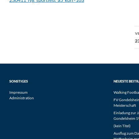
B
V
2
SONSTIGES
NEUESTE BEIT
Impressum
Walking Footba
Administration
FV Gondelsheim 
Meisterschaft
Einladung zur 
Gondelsheim 19
(kein Titel)
Ausflug zum Da
Hoffenheim geg