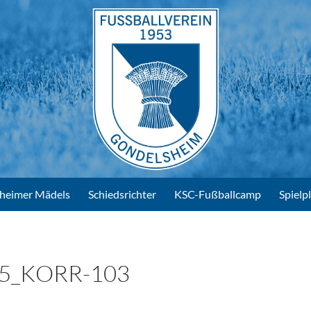
heimer Mädels
Schiedsrichter
KSC-Fußballcamp
Spielp
5_KORR-103