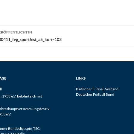
eitragsnavigation
ERÖFFENTLICHT IN
30411_fvg_sportfest_a5_korr-103
RÄGE
LINKS
ll
Badischer Fußball Verband
Deutscher Fußball Bund
1953 e.V. belohnt sich mit
Jahreshauptversammlung des FV
53 e.V.
men-Bundesligaspiel TSG
en Union Berlin