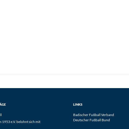
RÄGE
LINKS
ll
Badischer Fußball Verband
Deutscher Fußball Bund
1953 e.V. belohnt sich mit