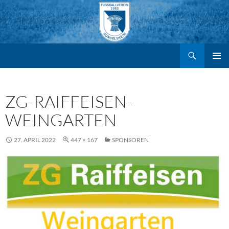
Suchen
FV Gondelsheim e.V.
Zum
PRIMÄR
MENÜ
Inhalt
ZG-RAIFFEISEN-
WEINGARTEN
springen
27. APRIL 2022
447 × 167
SPONSOREN