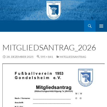
Suchen
FV Gondelsheim e.V.
Zum
PRIMÄR
MENÜ
Inhalt
MITGLIEDSANTRAG_2026
springen
28. DEZEMBER 2025
595 × 841
MITGLIEDSANTRAG