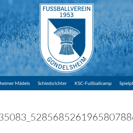
heimer Mädels
Schiedsrichter
KSC-Fußballcamp
Spielp
35083_528568526196580788