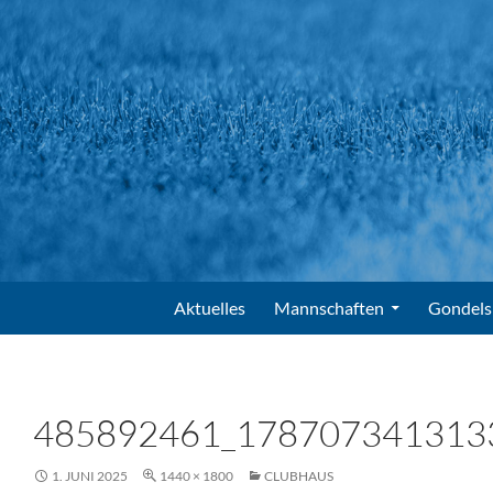
Suchen
FV Gondelsheim e.V.
Zum Inhalt springen
Aktuelles
Mannschaften
Gondels
485892461_178707341313
1. JUNI 2025
1440 × 1800
CLUBHAUS