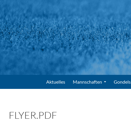
Suchen
FV Gondelsheim e.V.
Zum Inhalt springen
Aktuelles
Mannschaften
Gondels
FLYER.PDF