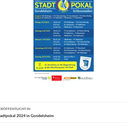
eitragsnavigation
ERÖFFENTLICHT IN
tadtpokal 2024 in Gondelsheim